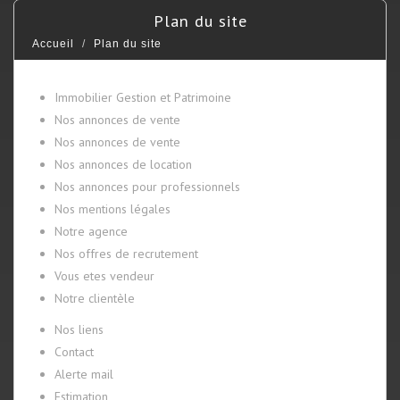
plan du site
Accueil
Plan du site
Immobilier Gestion et Patrimoine
Nos annonces de vente
Nos annonces de vente
Nos annonces de location
Nos annonces pour professionnels
Nos mentions légales
Notre agence
Nos offres de recrutement
Vous etes vendeur
Notre clientèle
Nos liens
Contact
Alerte mail
Estimation