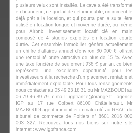
plusieurs velux sont installés. La cave a été transformé
en buanderie, ce qui fait de cet immeuble, un immeuble
déjà prêt à la location, et qui pourra par la suite, être
utilisé en location longue et moyenne durée, ou même
pour Airbnb. Investissement locatif clé en main
composé de 4 studios exploités en location courte
durée. Cet ensemble immobilier génère actuellement
un chiffre d'affaires annuel d'environ 30 000 €, offrant
une rentabilité brute attractive de plus de 15 %. Avec
une taxe foncière de seulement 938 € par an, ce bien
représente une excellente opportunité pour les
investisseurs à la recherche d'un placement rentable et
immédiatement exploitable. Pour tous renseignements
nous contacter au 05 49 23 18 31 ou Mr MAZBOUDI au
06 79 46 89 79- e.mail : igpfrance@orange.fr - agence
IGP au 17 rue Colbert 86100 Châtellerault. Mr
MAZBOUDI agent immobilier immatriculé au RSAC du
tribunal de commerce de Poitiers n° 8601 2016 000
003 327. Retrouvez tous nos biens sur notre site
internet : www.igpfrance.com