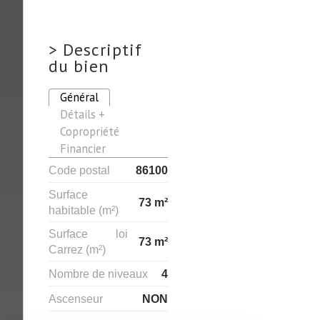
>
Descriptif
du bien
Général
Détails +
Copropriété
Financier
Code postal
86100
Surface
73 m²
habitable (m²)
Surface loi
73 m²
Carrez (m²)
Nombre de niveaux
4
Ascenseur
NON