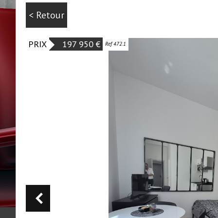
< Retour
PRIX
197 950
€
Ref 472.1