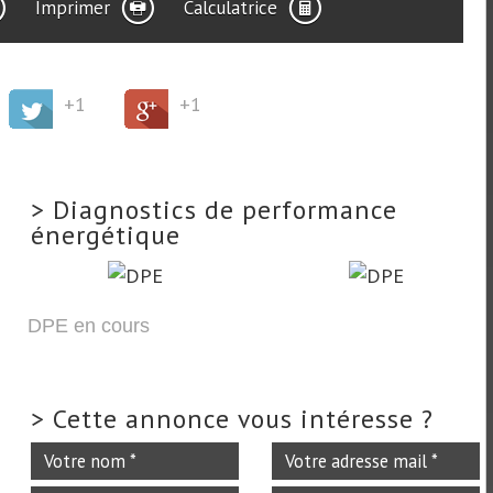
Imprimer
Calculatrice
+1
+1
>
Diagnostics de performance
énergétique
DPE en cours
>
Cette annonce vous intéresse ?