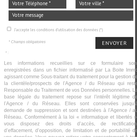
J'accepte les conditions d'utilisation des données (*)
ENVOYER
* Champs obligatoires
* :
Les informations recueillies sur ce formulaire son
enregistrées dans un fichier informatisé par La Boite Imm
agissant comme Sous-traitant du traitement pour la gestion d
la clientèle/prospects de l'Agence / du Réseau qui rest
Responsable du Traitement de vos Données personnelles. L
base légale du traitement repose sur l'intérêt légitime d
l'Agence / du Réseau. Elles sont conservées jusqu'
demande de suppression et sont destinées à l'Agence / a
Réseau. Conformément à la loi « informatique et libertés »
vous disposez des droits d’accès, de rectification
d’effacement, d’opposition, de limitation et de portabilité d