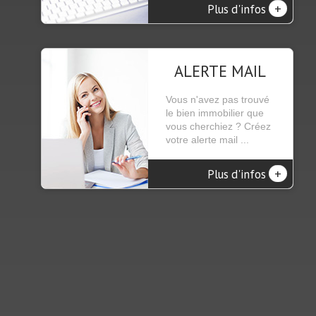
+
Plus d'infos
ALERTE MAIL
Vous n'avez pas trouvé
le bien immobilier que
vous cherchiez ? Créez
votre alerte mail ...
+
Plus d'infos