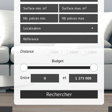
Localisation
Distance
5KM
10KM
25KM
Budget
Entre
et
Rechercher