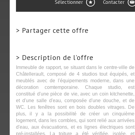
Sélectionner
Contacter
>
Partager cette offre
>
Description de l'offre
Immeuble de rapport, se situant dans le centre-ville de
Châtellerault, composé de 4 studios tout équipés, et
meublés avec de l'équipements moderne, dans une
décoration comtemporaine. Chaque studio, est
constitué d'une pièce de vie, avec un coin kitchenette,
et d'une salle d'eau, composée d'une douche, et de
WC. Les fenêtres sont en bois doubles vitrages. De
plus, il y a la possibilité de créer un cinquième
logement, dans les combles, qui sont relié aux arrivées
d'eau, aux évacuations, et es lignes électriques sont
pré-installées. La toiture a été vérifiée, isolée, et