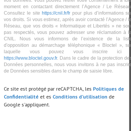
vos données. Vous pouvez retirer votre consentement à tou
moment en contactant directement l’Agence / Le Réseau
Consultez le site
https://cnil.fr/fr
pour plus d’informations su
vos droits. Si vous estimez, après avoir contacté l'Agence / l
Réseau, que vos droits « Informatique et Libertés » ne son
pas respectés, vous pouvez adresser une réclamation à l
CNIL. Nous vous informons de l’existence de la list
d'opposition au démarchage téléphonique « Bloctel », su
laquelle vous pouvez vous inscrire ici 
https://www.bloctel.gouv.fr
. Dans le cadre de la protection de
Données personnelles, nous vous invitons à ne pas inscrir
de Données sensibles dans le champ de saisie libre.
Ce site est protégé par reCAPTCHA, les
Politiques de
Confidentialité
et es
Conditions d'utilisation
de
Google s'appliquent.