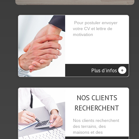
Pour postuler envoyer
votre CV et lettre de
motivation
+
Plus d'infos
NOS CLIENTS
RECHERCHENT
Nos clients recherchent
des terrains, des
maisons et des
appartements se trou...