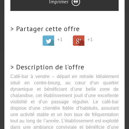
Imprimer
>
Partager cette offre
+1
+1
>
Description de l'offre
Café-bar à vendre – départ en retraite Idéalement
situé en centre-bourg, au cœur d’un quartier
dynamique et bénéficiant d’une belle zone de
chalandise, cet établissement jouit d’une excellente
visibilité et d’un passage régulier. Le café-bar
dispose d’une clientèle fidèle d’habitués, assurant
une activité stable et un bon taux de fréquentation
tout au long de l’année. L’établissement est exploité
dans une ambiance conviviale et bénéficie d’une