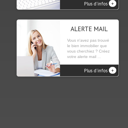
+
Plus d'infos
ALERTE MAIL
Vous n'avez pas trouvé
le bien immobilier que
vous cherchiez ? Créez
votre alerte mail ...
+
Plus d'infos