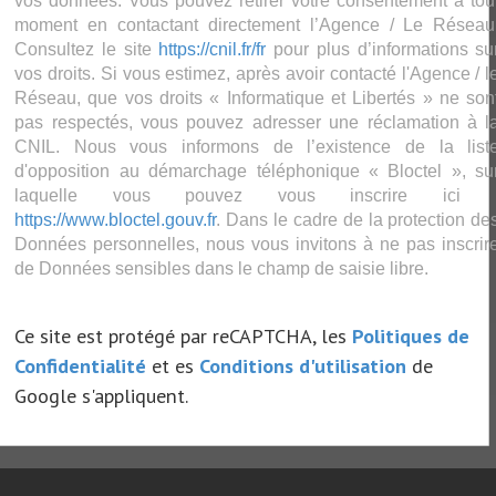
vos données. Vous pouvez retirer votre consentement à tou
moment en contactant directement l’Agence / Le Réseau
Consultez le site
https://cnil.fr/fr
pour plus d’informations su
vos droits. Si vous estimez, après avoir contacté l'Agence / l
Réseau, que vos droits « Informatique et Libertés » ne son
pas respectés, vous pouvez adresser une réclamation à l
CNIL. Nous vous informons de l’existence de la list
d'opposition au démarchage téléphonique « Bloctel », su
laquelle vous pouvez vous inscrire ici 
https://www.bloctel.gouv.fr
. Dans le cadre de la protection de
Données personnelles, nous vous invitons à ne pas inscrir
de Données sensibles dans le champ de saisie libre.
Ce site est protégé par reCAPTCHA, les
Politiques de
Confidentialité
et es
Conditions d'utilisation
de
Google s'appliquent.