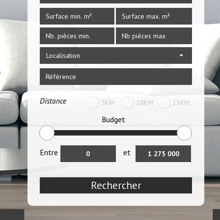
Localisation
Distance
5KM
10KM
25KM
Budget
Entre
et
Rechercher