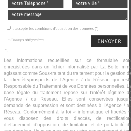
J'accepte les conditions d'utilisation des données (*)
ENVOYER
* Champs obligatoires
* :
Les informations recueillies sur ce formulaire son
enregistrées dans un fichier informatisé par La Boite Imm
agissant comme Sous-traitant du traitement pour la gestion d
la clientèle/prospects de l'Agence / du Réseau qui rest
Responsable du Traitement de vos Données personnelles. L
base légale du traitement repose sur l'intérêt légitime d
l'Agence / du Réseau. Elles sont conservées jusqu'
demande de suppression et sont destinées à l'Agence / a
Réseau. Conformément à la loi « informatique et libertés »
vous disposez des droits d’accès, de rectification
d’effacement, d’opposition, de limitation et de portabilité d