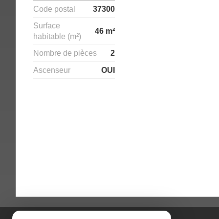
Code postal
37300
Surface
46 m²
habitable (m²)
Nombre de pièces
2
Ascenseur
OUI