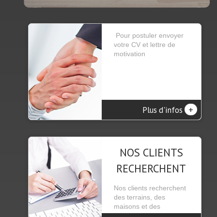
Pour postuler envoyer
votre CV et lettre de
motivation
+
Plus d'infos
NOS CLIENTS
RECHERCHENT
Nos clients recherchent
des terrains, des
maisons et des
appartements se trou...