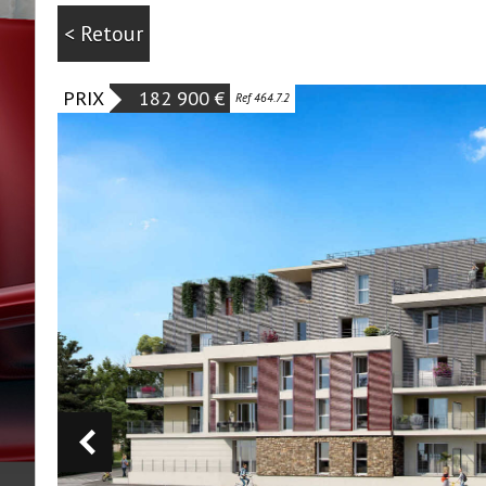
< Retour
PRIX
182 900
€
Ref 464.7.2