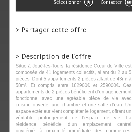
Sélectionner
Contacter
>
Partager cette offre
>
Description de l'offre
Situé à Joué-lès-Tours, la résidence Cœur de Ville est
composée de 41 logements collectifs, allant du 2 au 5
pièces. Dont 5 appartements 2 pièces allant de 43m² à
58m². Et compris entre 182900€ et 259000€. Ces
appartements de 2 pièces bénéficient d’un agencement
fonctionnel avec une agréable pièce de vie avec
cuisine ouverte, une chambre et une salle d’eau. Un
espace extérieur vient compléter le logement, offrant un
véritable prolongement de l’espace de vie. La
résidence bénéficie d’un emplacement central
privilégié, à proximité immédiate des commerces,