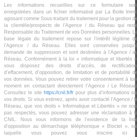
Les informations recueillies sur ce formulaire son
enregistrées dans un fichier informatisé par La Boite Imm
agissant comme Sous-traitant du traitement pour la gestion d
la clientèle/prospects de l'Agence / du Réseau qui rest
Responsable du Traitement de vos Données personnelles. L
base légale du traitement repose sur l'intérêt légitime d
l'Agence / du Réseau. Elles sont conservées jusqu'
demande de suppression et sont destinées à l'Agence / a
Réseau. Conformément à la loi « informatique et libertés »
vous disposez des droits d’accès, de rectification
d’effacement, d’opposition, de limitation et de portabilité d
vos données. Vous pouvez retirer votre consentement à tou
moment en contactant directement l’Agence / Le Réseau
Consultez le site
https://cnil.fr/fr
pour plus d’informations su
vos droits. Si vous estimez, après avoir contacté l'Agence / l
Réseau, que vos droits « Informatique et Libertés » ne son
pas respectés, vous pouvez adresser une réclamation à l
CNIL. Nous vous informons de l’existence de la list
d'opposition au démarchage téléphonique « Bloctel », su
laquelle vous pouvez vous inscrire ici 