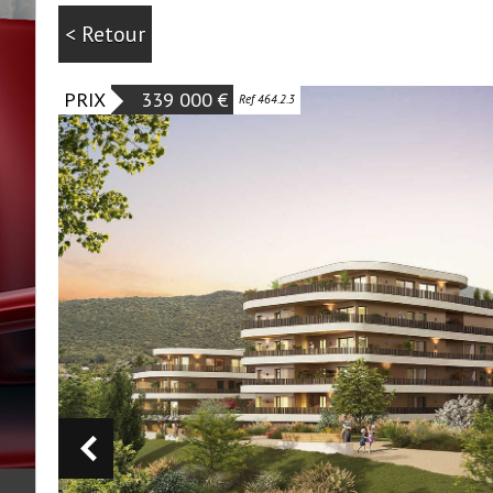
< Retour
PRIX
339 000 €
Ref 464.2.3