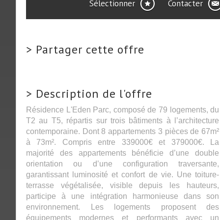
Sélectionner
Contacter
>
Partager cette offre
>
Description de l'offre
Résidence L'Eden Parc, composé de 79 logements, du
T2 au T5, répartis sur trois bâtiments à l’architecture
contemporaine. Dont 8 appartements 3 pièces de 67m²
à 73m². Compris entre 339000€ et 379000€. La
majorité des appartements bénéficie d’une double
orientation ou d’une configuration traversante,
garantissant luminosité et confort de vie. Une toiture-
terrasse végétalisée, visible depuis les hauteurs,
participe à une intégration harmonieuse dans son
environnement. Les logements proposent des
équipements modernes et performants avec un