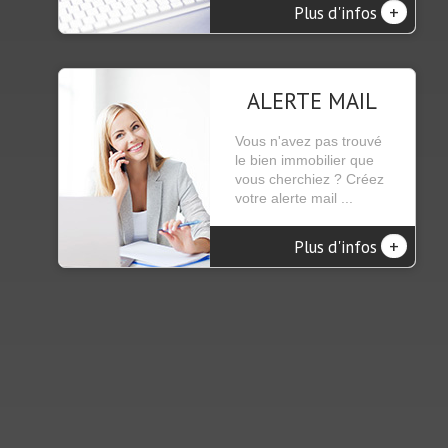
+
Plus d'infos
ALERTE MAIL
Vous n'avez pas trouvé
le bien immobilier que
vous cherchiez ? Créez
votre alerte mail ...
+
Plus d'infos