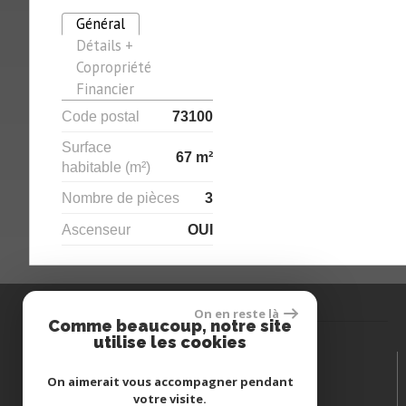
Général
Détails +
Copropriété
Financier
Code postal
73100
Surface
67 m²
habitable (m²)
Nombre de pièces
3
Ascenseur
OUI
On en reste là
Contactez-nous
Comme beaucoup, notre site
utilise les cookies
Téléphone :
06 79 46 89 79
On aimerait vous accompagner pendant
Téléphone :
05 49 55 15 55
votre visite.