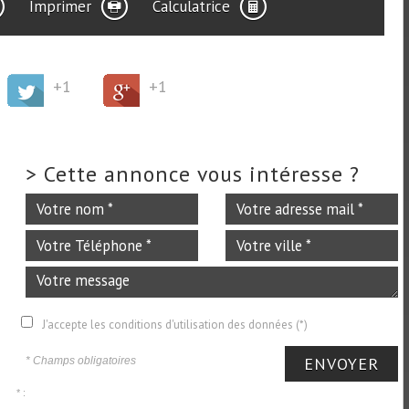
Imprimer
Calculatrice
+1
+1
>
Cette annonce vous intéresse ?
J'accepte les conditions d'utilisation des données (*)
ENVOYER
* Champs obligatoires
* :