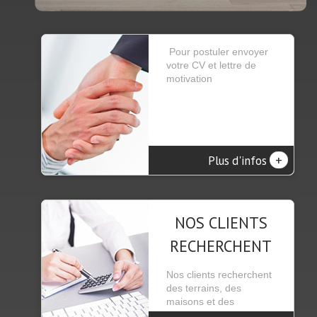
Pour postuler envoyer
votre CV et lettre de
motivation
+
Plus d'infos
NOS CLIENTS
RECHERCHENT
Nos clients recherchent
des terrains, des
maisons et des
appartements se trou...