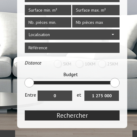
Localisation
Distance
5KM
10KM
25KM
Budget
Entre
et
Rechercher