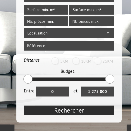
Localisation
Distance
5KM
10KM
25KM
Budget
Entre
et
Rechercher