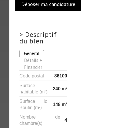
Déposer ma candidature
>
Descriptif
du bien
Général
Détails +
Financier
Code postal
86100
Surface
240 m²
habitable (m²)
Surface loi
148 m²
Boutin (m²)
Nombre de
4
chambre(s)