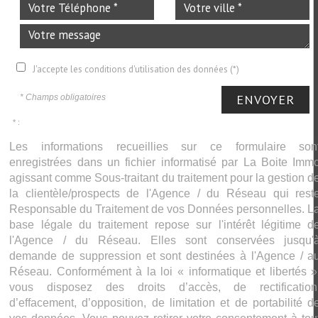
J'accepte les conditions d'utilisation des données (*)
ENVOYER
* Champs obligatoires
* :
Les informations recueillies sur ce formulaire son
enregistrées dans un fichier informatisé par La Boite Imm
agissant comme Sous-traitant du traitement pour la gestion d
la clientèle/prospects de l'Agence / du Réseau qui rest
Responsable du Traitement de vos Données personnelles. L
base légale du traitement repose sur l'intérêt légitime d
l'Agence / du Réseau. Elles sont conservées jusqu'
demande de suppression et sont destinées à l'Agence / a
Réseau. Conformément à la loi « informatique et libertés »
vous disposez des droits d’accès, de rectification
d’effacement, d’opposition, de limitation et de portabilité d