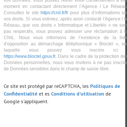
vos données. Vous pouvez retirer votre consentement à tou
moment en contactant directement l’Agence / Le Réseau
Consultez le site
https://cnil.fr/fr
pour plus d’informations su
vos droits. Si vous estimez, après avoir contacté l'Agence / l
Réseau, que vos droits « Informatique et Libertés » ne son
pas respectés, vous pouvez adresser une réclamation à l
CNIL. Nous vous informons de l’existence de la list
d'opposition au démarchage téléphonique « Bloctel », su
laquelle vous pouvez vous inscrire ici 
https://www.bloctel.gouv.fr
. Dans le cadre de la protection de
Données personnelles, nous vous invitons à ne pas inscrir
de Données sensibles dans le champ de saisie libre.
Ce site est protégé par reCAPTCHA, les
Politiques de
Confidentialité
et es
Conditions d'utilisation
de
Google s'appliquent.