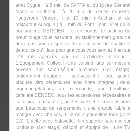
arrêt Cygne ; à 5 min de l’AFPA et du Lycée Général
Marcelin Berthelot ; à 20 min du centre Equestre
Fougeroux Vincent ; à 10 min d’Auchan et du
restaurant Arlequin ; à 1 min du Pont Henri IV et de la
boulangerie MERCIER ; et en bonus, le parking du
bœuf rouge vous assurera un stationnement gratuit à
deux pas. Vous disposez de prestations de qualité et
de tout ce qu’il faut pour que vous vous sentiez bien sur
148 m2 agencés par un architecte intérieur :
1.Equipement Collectif -Une cuisine faite sur mesure
ouverte sur salon-séjour lumineux (1er étage),
entièrement équipée : lave-vaisselle, four, quatre
plaques vitro céramiques avec hotte intégrés ; deux
frigo-congélateurs, un micro-onde, une bouilloire,
cafetière SENSEO ; tous les accessoires nécessaires à
la cuisine : casseroles, poêles, vaisselle, couverts ainsi
que beaucoup de rangements ; une grande table à
manger avec chaises, 1 lot de 2 poubelles inox (3l et
12l), 1 pelle avec balayette. -Un superbe salon-séjour
lumineux (1er étage) décoré et équipé de : une TV