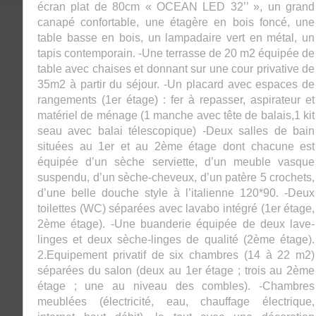
écran plat de 80cm « OCEAN LED 32’’ », un grand
canapé confortable, une étagère en bois foncé, une
table basse en bois, un lampadaire vert en métal, un
tapis contemporain. -Une terrasse de 20 m2 équipée de
table avec chaises et donnant sur une cour privative de
35m2 à partir du séjour. -Un placard avec espaces de
rangements (1er étage) : fer à repasser, aspirateur et
matériel de ménage (1 manche avec tête de balais,1 kit
seau avec balai télescopique) -Deux salles de bain
situées au 1er et au 2ème étage dont chacune est
équipée d’un sèche serviette, d’un meuble vasque
suspendu, d’un sèche-cheveux, d’un patère 5 crochets,
d’une belle douche style à l’italienne 120*90. -Deux
toilettes (WC) séparées avec lavabo intégré (1er étage,
2ème étage). -Une buanderie équipée de deux lave-
linges et deux sèche-linges de qualité (2ème étage).
2.Equipement privatif de six chambres (14 à 22 m2)
séparées du salon (deux au 1er étage ; trois au 2ème
étage ; une au niveau des combles). -Chambres
meublées (électricité, eau, chauffage électrique,