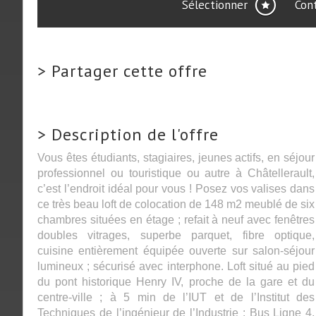
Sélectionner
Con
>
Partager cette offre
>
Description de l'offre
Vous êtes étudiants, stagiaires, jeunes actifs, en séjour
professionnel ou touristique ou autre à Châtellerault,
c’est l’endroit idéal pour vous ! Posez vos valises dans
ce très beau loft de colocation de 148 m2 meublé de six
chambres situées en étage ; refait à neuf avec fenêtres
doubles vitrages, superbe parquet, fibre optique,
cuisine entièrement équipée ouverte sur salon-séjour
lumineux ; sécurisé avec interphone. Loft situé au pied
du pont historique Henry IV, proche de la gare et du
centre-ville ; à 5 min de l’IUT et de l’Institut des
Techniques de l’ingénieur de l’Industrie : Bus Ligne 4,