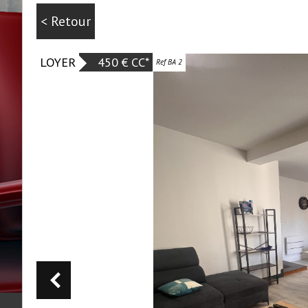
< Retour
LOYER
450 €
CC*
Ref BA 2