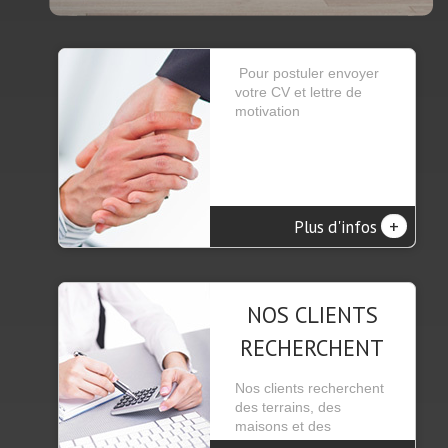
Pour postuler envoyer
votre CV et lettre de
motivation
+
Plus d'infos
NOS CLIENTS
RECHERCHENT
Nos clients recherchent
des terrains, des
maisons et des
appartements se trou...