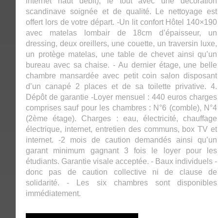
internet haut débit), le tout avec une décoration
scandinave soignée et de qualité. Le nettoyage est
offert lors de votre départ. -Un lit confort Hôtel 140×190
avec matelas lombair de 18cm d’épaisseur, un
dressing, deux oreillers, une couette, un traversin luxe,
un protège matelas, une table de chevet ainsi qu’un
bureau avec sa chaise. - Au dernier étage, une belle
chambre mansardée avec petit coin salon disposant
d’un canapé 2 places et de sa toilette privative. 4.
Dépôt de garantie -Loyer mensuel : 440 euros charges
comprises sauf pour les chambres : N°6 (comble), N°4
(2ème étage). Charges : eau, électricité, chauffage
électrique, internet, entretien des communs, box TV et
internet. -2 mois de caution demandés ainsi qu’un
garant minimum gagnant 3 fois le loyer pour les
étudiants. Garantie visale acceptée. - Baux individuels -
donc pas de caution collective ni de clause de
solidarité. - Les six chambres sont disponibles
immédiatement.