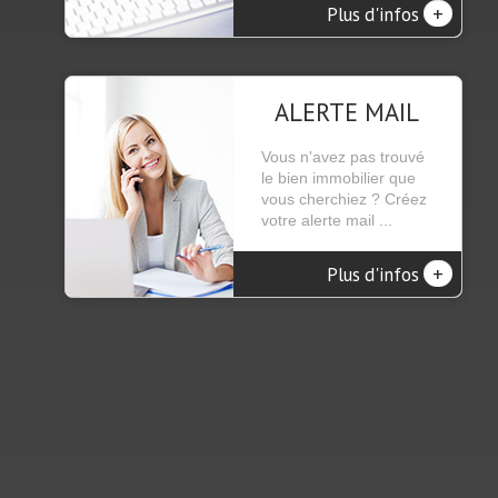
+
Plus d'infos
ALERTE MAIL
Vous n'avez pas trouvé
le bien immobilier que
vous cherchiez ? Créez
votre alerte mail ...
+
Plus d'infos