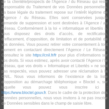
de la clientèle/prospects de l'Agence / du Réseau qui reste
Responsable du Traitement de vos Données personnelles.
La base légale du traitement repose sur l'intérêt légitime de
l'Agence / du Réseau. Elles sont conservées jusqu'à
demande de suppression et sont destinées à l'Agence / au
Réseau. Conformément à la loi « informatique et libertés »,
vous disposez des droits d’accès, de rectification,
d’effacement, d’opposition, de limitation et de portabilité de
vos données. Vous pouvez retirer votre consentement à tout
moment en contactant directement l’Agence / Le Réseau.
Consultez le site
https://cnil.fr/fr
pour plus d’informations sur
vos droits. Si vous estimez, après avoir contacté l'Agence / le
Réseau, que vos droits « Informatique et Libertés » ne sont
pas respectés, vous pouvez adresser une réclamation à la
CNIL. Nous vous informons de l’existence de la liste
d'opposition au démarchage téléphonique « Bloctel », sur
laquelle vous pouvez vous inscrire ici :
https://www.bloctel.gouv.fr
. Dans le cadre de la protection des
Données personnelles, nous vous invitons à ne pas inscrire
de Données sensibles dans le champ de saisie libre.