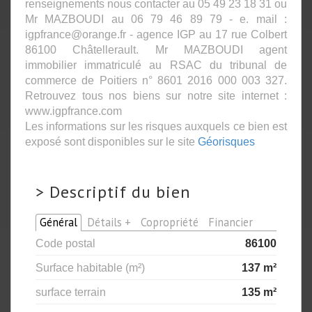
renseignements nous contacter au 05 49 23 18 31 ou
Mr MAZBOUDI au 06 79 46 89 79 - e. mail :
igpfrance@orange.fr - agence IGP au 17 rue Colbert
86100 Châtellerault. Mr MAZBOUDI agent
immobilier immatriculé au RSAC du tribunal de
commerce de Poitiers n° 8601 2016 000 003 327.
Retrouvez tous nos biens sur notre site internet :
www.igpfrance.com
Les informations sur les risques auxquels ce bien est
exposé sont disponibles sur le site
Géorisques
>
Descriptif du bien
Général
Détails +
Copropriété
Financier
Code postal
86100
Surface habitable (m²)
137 m²
surface terrain
135 m²