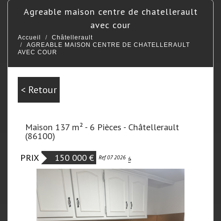
agreable maison centre de chatellerault
avec cour
Accueil
Châtellerault
AGREABLE MAISON CENTRE DE CHATELLERAULT
AVEC COUR
< Retour
Maison 137 m² - 6 Pièces - Châtellerault
(86100)
PRIX
150 000
€
Nouveauté
Ref 07 2026