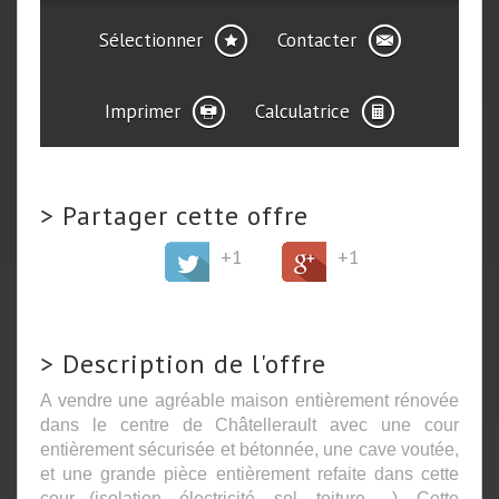
Sélectionner
Contacter
Imprimer
Calculatrice
>
Partager cette offre
+1
+1
>
Description de l'offre
A vendre une agréable maison entièrement rénovée
dans le centre de Châtellerault avec une cour
entièrement sécurisée et bétonnée, une cave voutée,
et une grande pièce entièrement refaite dans cette
cour (isolation, électricité, sol, toiture ...). Cette