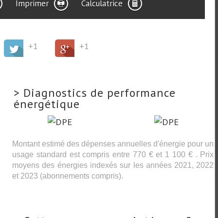
Imprimer
Calculatrice
+1
+1
>
Diagnostics de performance
énergétique
Montant estimé des dépenses annuelles d'énergie pour un
usage standard est compris entre 770 € et 1 100 € . Prix
moyens des énergies indexés sur les années 2021, 2022
et 2023 (abonnements compris).