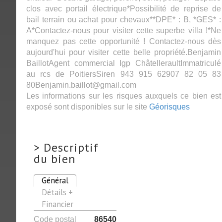
clos avec portail électrique*Possibilité de reprise de
bail terrain ou achat pour chevaux**DPE* : B, *GES* :
A*Contactez-nous pour visiter cette superbe villa !*Ne
manquez pas cette opportunité ! Contactez-nous dès
aujourd'hui pour visiter cette belle propriété.Benjamin
BaillotAgent commercial Igp ChâtelleraultImmatriculé
au rcs de PoitiersSiren 943 915 62907 82 05 83
80Benjamin.baillot@gmail.com
Les informations sur les risques auxquels ce bien est
exposé sont disponibles sur le site
Géorisques
>
Descriptif
du bien
Général
Détails +
Financier
Code postal
86540