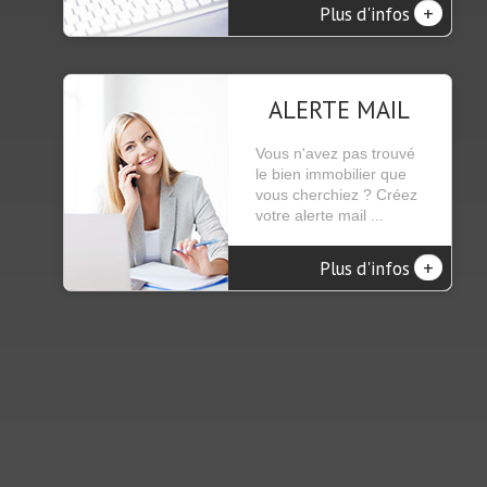
+
Plus d'infos
ALERTE MAIL
Vous n'avez pas trouvé
le bien immobilier que
vous cherchiez ? Créez
votre alerte mail ...
+
Plus d'infos