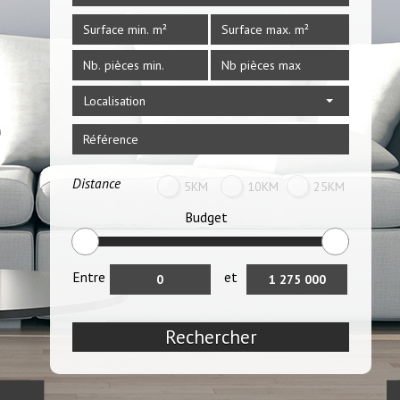
Localisation
Distance
5KM
10KM
25KM
Budget
Entre
et
Rechercher