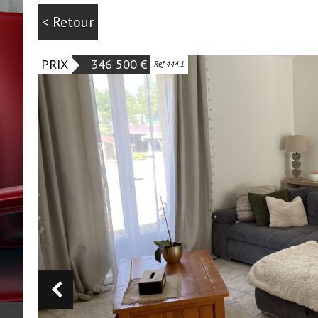
< Retour
PRIX
346 500
€
Ref 444.1