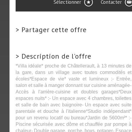
Sélectionner
Contacter
>
Partager cette offre
>
Description de l'offre
*Villa idéale* proche de Châtellerault, à 13 minutes de
la gare, dans un village avec toutes commodités et
écoles*Espace de vie* vaste et lumineux :- Entrée,
salon et salle à manger donnant sur cuisine aménagée-
Accès à l'arrière-cuisine et doubles garages*Deux
espaces nuits* :- Un espace avec 4 chambres, toilettes
et salle de bain avec baignoire- Un espace avec suite
parentale et douche à l'italienne*Studio indépendant*
pour un revenu locatif ou bureau*Jardin de 5600m²* :-
Piscine sécurisée avec dôme et chauffée par pompe à
chaleur- Double garage, porche, boxs, potager- Espace