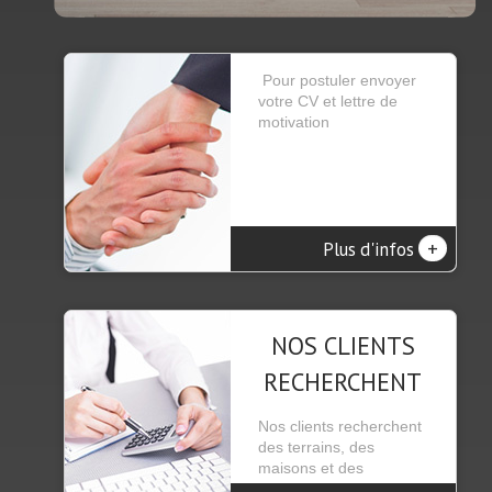
Pour postuler envoyer
votre CV et lettre de
motivation
+
Plus d'infos
NOS CLIENTS
RECHERCHENT
Nos clients recherchent
des terrains, des
maisons et des
appartements se trou...