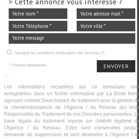
>
Cette annonce vous intéresse ?
J'accepte les conditions d'utilisation des données (*)
ENVOYER
* Champs obligatoires
* :
Les informations recueillies sur ce formulaire son
enregistrées dans un fichier informatisé par La Boite Imm
agissant comme Sous-traitant du traitement pour la gestion d
la clientèle/prospects de l'Agence / du Réseau qui rest
Responsable du Traitement de vos Données personnelles. L
base légale du traitement repose sur l'intérêt légitime d
l'Agence / du Réseau. Elles sont conservées jusqu'
demande de suppression et sont destinées à l'Agence / a